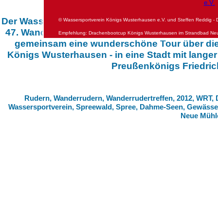
Der Wassersportverein Königs Wusterhausen e.V
© Wassersportverein Königs Wusterhausen e.V. und Steffen Reddig - 
47. Wanderrudertreffen 2012 ins Dahmeland im 
Empfehlung: Drachenbootcup Königs Wusterhausen im Strandbad Ne
gemeinsam eine wunderschöne Tour über die S
Königs Wusterhausen - in eine Stadt mit lange
Preußenkönigs Friedrich
Rudern, Wanderrudern, Wanderrudertreffen, 2012, WRT,
Wassersportverein, Spreewald, Spree, Dahme-Seen, Gewässe
Neue Mühle