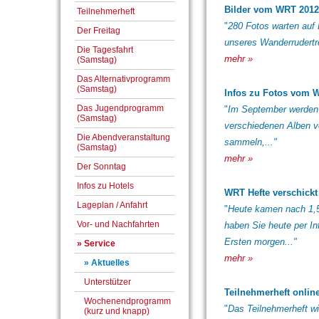
Bilder vom WRT 2012
Teilnehmerheft
"
280 Fotos warten auf 
Der Freitag
unseres Wanderrudertref
Die Tagesfahrt
mehr »
(Samstag)
Das Alternativprogramm
(Samstag)
Infos zu Fotos vom 
Das Jugendprogramm
"
Im September werden h
(Samstag)
verschiedenen Alben ve
Die Abendveranstaltung
sammeln,..."
(Samstag)
mehr »
Der Sonntag
Infos zu Hotels
WRT Hefte verschickt
Lageplan / Anfahrt
"
Heute kamen nach 1,5
Vor- und Nachfahrten
haben Sie heute per In
Ersten morgen..."
» Service
mehr »
» Aktuelles
Unterstützer
Teilnehmerheft onlin
Wochenendprogramm
"
Das Teilnehmerheft wi
(kurz und knapp)